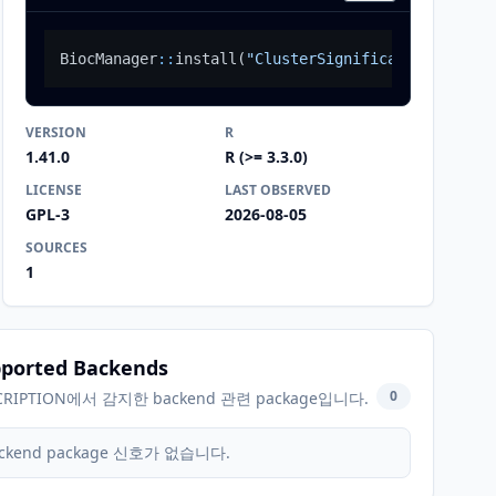
BiocManager
::
install
(
"ClusterSignificance"
)
VERSION
R
1.41.0
R (>= 3.3.0)
LICENSE
LAST OBSERVED
GPL-3
2026-08-05
SOURCES
1
ported Backends
0
CRIPTION에서 감지한 backend 관련 package입니다.
ckend package 신호가 없습니다.