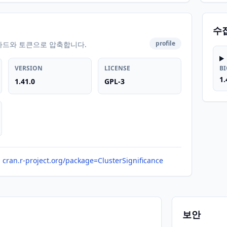
수
profile
카드와 토큰으로 압축합니다.
VERSION
LICENSE
B
1.
1.41.0
GPL-3
cran.r-project.org/package=ClusterSignificance
보안