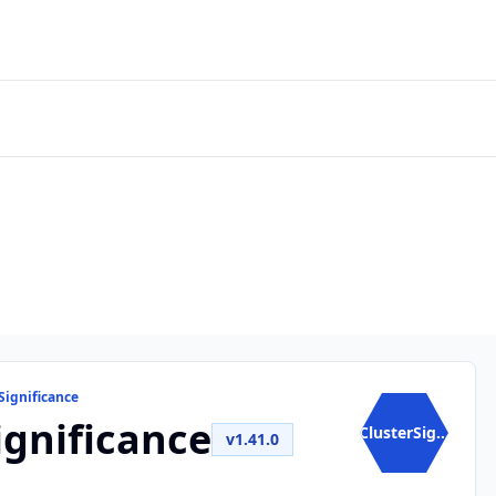
Significance
ignificance
ClusterSig...
v1.41.0