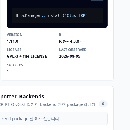
BiocManager
::
install
(
"ClustIRR"
)
VERSION
R
1.11.0
R (>= 4.3.0)
LICENSE
LAST OBSERVED
GPL-3 + file LICENSE
2026-08-05
SOURCES
1
ported Backends
0
CRIPTION에서 감지한 backend 관련 package입니다.
ckend package 신호가 없습니다.