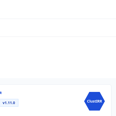
RR
ClustIRR
v1.11.0