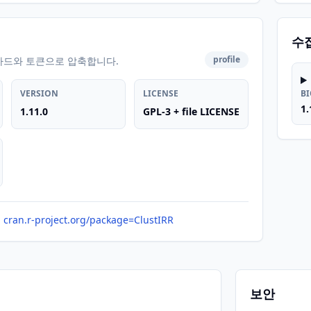
수
profile
카드와 토큰으로 압축합니다.
VERSION
LICENSE
B
1.
1.11.0
GPL-3 + file LICENSE
cran.r-project.org/package=ClustIRR
보안