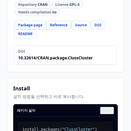
Repository
CRAN
License
GPL-3
Needs compilation
no
Package page
Reference
Source
DOI
README
DOI
10.32614/CRAN.package.ClussCluster
Install
설치 방법을 선택하고 바로 복사합니다.
패키지 설치
Copy
install.packages
(
"ClussCluster"
)