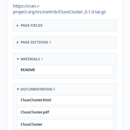
https://cran.r-
project.org/src/contrib/ClussCluster_0.1.0.tar.gz
PAGE FIELDS
PAGE SECTIONS
3
MATERIALS
1
README
DOCUMENTATION
5
ClussCluster.html
ClussCluster.pdf
ClussCluster