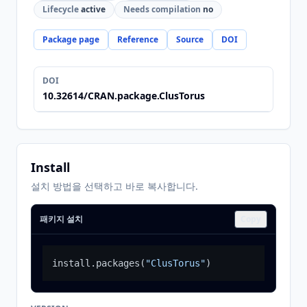
Lifecycle
active
Needs compilation
no
Package page
Reference
Source
DOI
DOI
10.32614/CRAN.package.ClusTorus
Install
설치 방법을 선택하고 바로 복사합니다.
패키지 설치
Copy
install.packages
(
"ClusTorus"
)