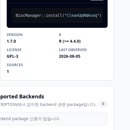
BiocManager
::
install
(
"CleanUpRNAseq"
)
VERSION
R
1.7.0
R (>= 4.4.0)
LICENSE
LAST OBSERVED
GPL-3
2026-08-05
SOURCES
1
ported Backends
0
CRIPTION에서 감지한 backend 관련 package입니다.
ckend package 신호가 없습니다.