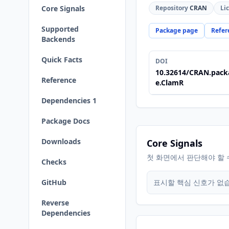
Core Signals
Repository
CRAN
Li
Supported
Package page
Refer
Backends
Quick Facts
DOI
10.32614/CRAN.pack
Reference
e.ClamR
Dependencies 1
Package Docs
Downloads
Core Signals
첫 화면에서 판단해야 할 
Checks
GitHub
표시할 핵심 신호가 없
Reverse
Dependencies