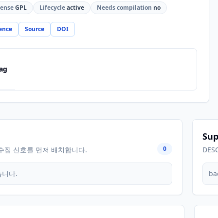
cense
GPL
Lifecycle
active
Needs compilation
no
ence
Source
DOI
ag
Sup
0
수집 신호를 먼저 배치합니다.
DES
습니다.
ba