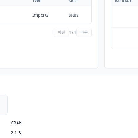
TYPE
SPEC
PACKAGE
Imports
stats
이전
1 / 1
다음
CRAN
2.1-3