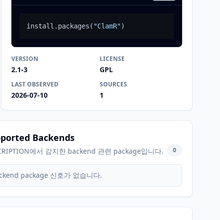
install.packages
(
"ClamR"
)
VERSION
LICENSE
2.1-3
GPL
LAST OBSERVED
SOURCES
2026-07-10
1
ported Backends
0
CRIPTION에서 감지한 backend 관련 package입니다.
ckend package 신호가 없습니다.