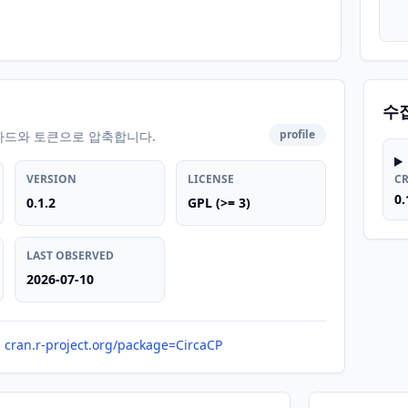
수
profile
카드와 토큰으로 압축합니다.
VERSION
LICENSE
C
0.
0.1.2
GPL (>= 3)
LAST OBSERVED
2026-07-10
cran.r-project.org/package=CircaCP