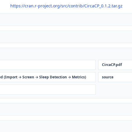
https://cran.r-project.org/src/contrib/CircaCP_0.1.2.tar.gz
CircaCP.pdf
ed (Import → Screen → Sleep Detection → Metrics)
source