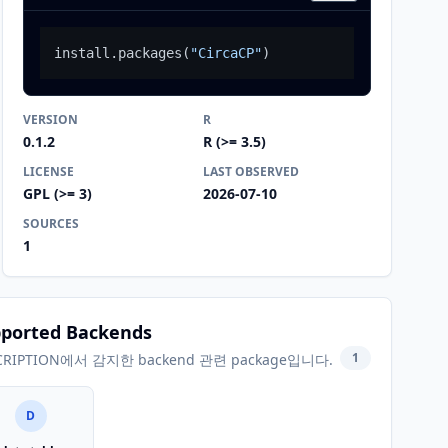
install.packages
(
"CircaCP"
)
VERSION
R
0.1.2
R (>= 3.5)
LICENSE
LAST OBSERVED
GPL (>= 3)
2026-07-10
SOURCES
1
ported Backends
1
CRIPTION에서 감지한 backend 관련 package입니다.
D