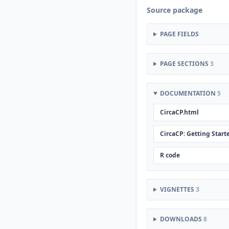
Source package
PAGE FIELDS
PAGE SECTIONS
3
DOCUMENTATION
5
CircaCP.html
CircaCP: Getting Start
R code
VIGNETTES
3
DOWNLOADS
8