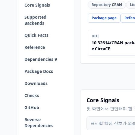
Core Signals
Repository
CRAN
Li
Supported
Package page
Refer
Backends
Quick Facts
DOI
10.32614/CRAN.pack
Reference
e.CircaCP
Dependencies 9
Package Docs
Downloads
Checks
Core Signals
GitHub
첫 화면에서 판단해야 할 
Reverse
표시할 핵심 신호가 없
Dependencies