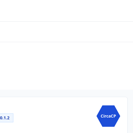
P
CircaCP
0.1.2