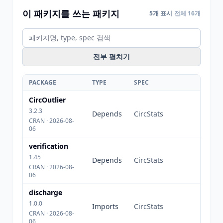
이 패키지를 쓰는 패키지
5개 표시
전체 16개
전부 펼치기
PACKAGE
TYPE
SPEC
CircOutlier
3.2.3
Depends
CircStats
CRAN · 2026-08-
06
verification
1.45
Depends
CircStats
CRAN · 2026-08-
06
discharge
1.0.0
Imports
CircStats
CRAN · 2026-08-
06