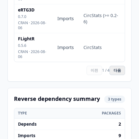
eRTG3D
CircStats (>= 0.2-
0.7.0
Imports
6)
CRAN · 2026-08-
06
FLightR
0.5.6
Imports
CircStats
CRAN · 2026-08-
06
이전
1 / 4
다음
Reverse dependency summary
3 types
TYPE
PACKAGES
Depends
2
Imports
9