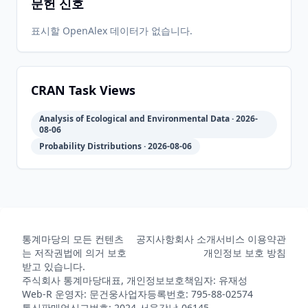
문헌 신호
2003-12-
2026-
2026-
CRAN
0.1-8
23
05-31
05-31
표시할 OpenAlex 데이터가 없습니다.
2003-11-
2026-
2026-
CRAN
0.1-7
18
05-31
05-31
CRAN Task Views
Analysis of Ecological and Environmental Data · 2026-
2003-04-
2026-
2026-
08-06
CRAN
0.1-6
17
05-31
05-31
Probability Distributions · 2026-08-06
2002-12-
2026-
2026-
CRAN
0.1-5
07
05-31
05-31
통계마당의 모든 컨텐츠
공지사항
회사 소개
서비스 이용약관
는 저작권법에 의거 보호
개인정보 보호 방침
2002-03-
2026-
2026-
CRAN
0.1-4
받고 있습니다.
13
05-31
05-31
주식회사 통계마당
대표, 개인정보보호책임자: 유재성
Web-R 운영자: 문건웅
사업자등록번호: 795-88-02574
통신판매업신고번호: 2024-서울강남-06145