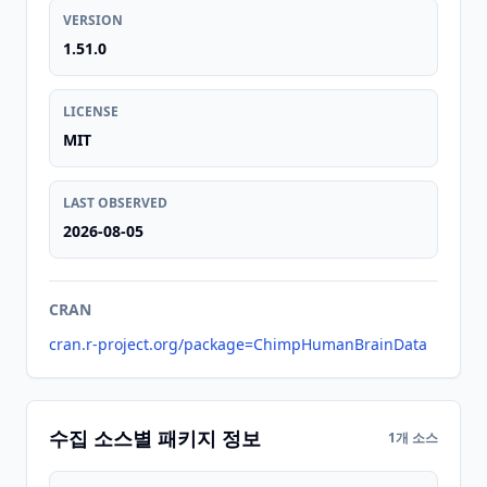
VERSION
1.51.0
LICENSE
MIT
LAST OBSERVED
2026-08-05
CRAN
cran.r-project.org/package=ChimpHumanBrainData
수집 소스별 패키지 정보
1개 소스