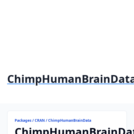
ChimpHumanBrainDat
Packages / CRAN / ChimpHumanBrainData
ChimpHumanBrainDa