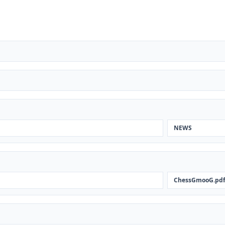
NEWS
ChessGmooG.pd