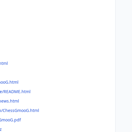
html
mooG.html
me/README.html
news.html
an/ChessGmooG.html
sGmooG.pdf
z