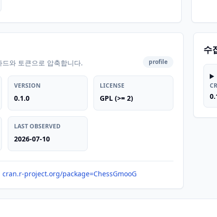
수
profile
카드와 토큰으로 압축합니다.
VERSION
LICENSE
C
0.
0.1.0
GPL (>= 2)
LAST OBSERVED
2026-07-10
cran.r-project.org/package=ChessGmooG