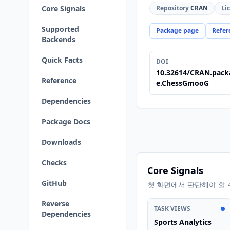
Core Signals
Repository
CRAN
Li
Supported
Package page
Refer
Backends
Quick Facts
DOI
10.32614/CRAN.pack
Reference
e.ChessGmooG
Dependencies
Package Docs
Downloads
Checks
Core Signals
GitHub
첫 화면에서 판단해야 할 
Reverse
TASK VIEWS
Dependencies
Sports Analytics