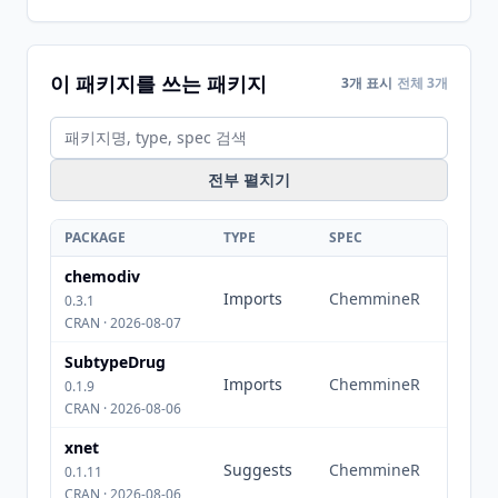
이 패키지를 쓰는 패키지
3개 표시
전체 3개
전부 펼치기
PACKAGE
TYPE
SPEC
chemodiv
Imports
ChemmineR
0.3.1
CRAN · 2026-08-07
SubtypeDrug
Imports
ChemmineR
0.1.9
CRAN · 2026-08-06
xnet
Suggests
ChemmineR
0.1.11
CRAN · 2026-08-06