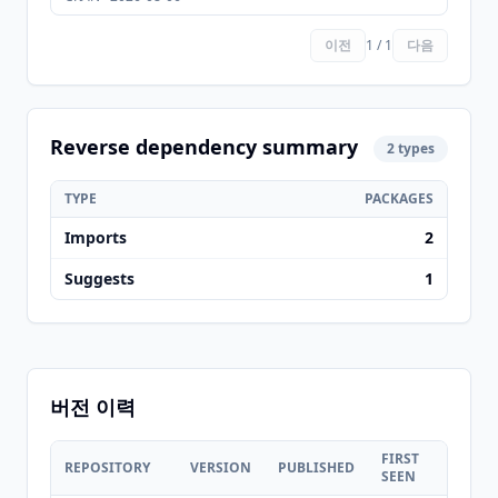
이전
1 / 1
다음
Reverse dependency summary
2 types
TYPE
PACKAGES
Imports
2
Suggests
1
버전 이력
FIRST
LAST
REPOSITORY
VERSION
PUBLISHED
SEEN
SEEN