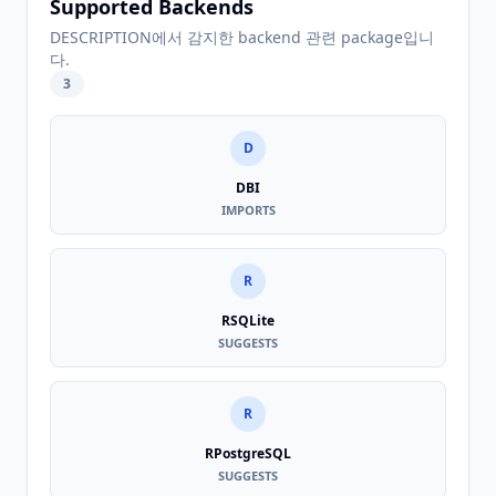
Supported Backends
DESCRIPTION에서 감지한 backend 관련 package입니
다.
3
D
DBI
IMPORTS
R
RSQLite
SUGGESTS
R
RPostgreSQL
SUGGESTS