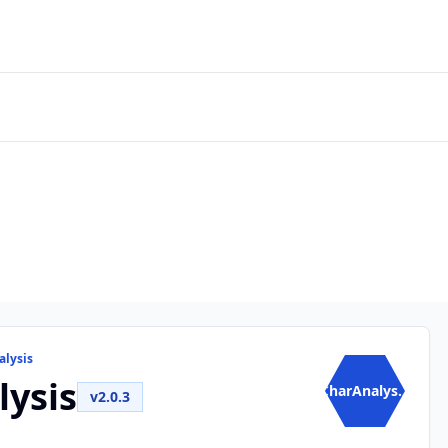
alysis
ysis
CharAnalys...
v2.0.3