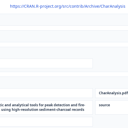
https://CRAN.R-project.org/src/contrib/Archive/CharAnalysis
CharAnalysis.pdf
c and analytical tools for peak detection and fire-
source
s using high-resolution sediment-charcoal records