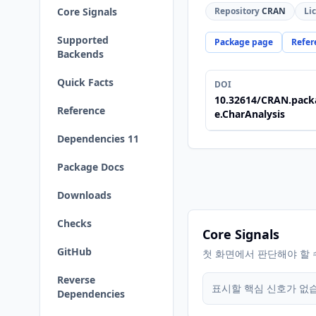
Core Signals
Repository
CRAN
Li
Supported
Package page
Refer
Backends
Quick Facts
DOI
10.32614/CRAN.pack
Reference
e.CharAnalysis
Dependencies 11
Package Docs
Downloads
Checks
Core Signals
GitHub
첫 화면에서 판단해야 할 
Reverse
표시할 핵심 신호가 없
Dependencies