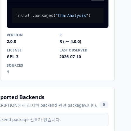
install.packages
(
"CharAnalysis"
)
VERSION
R
2.0.3
R (>= 4.0.0)
LICENSE
LAST OBSERVED
GPL-3
2026-07-10
SOURCES
1
ported Backends
0
CRIPTION에서 감지한 backend 관련 package입니다.
ckend package 신호가 없습니다.