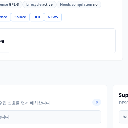
cense
GPL-3
Lifecycle
active
Needs compilation
no
ence
Source
DOI
NEWS
ag
Sup
0
수집 신호를 먼저 배치합니다.
DES
습니다.
ba