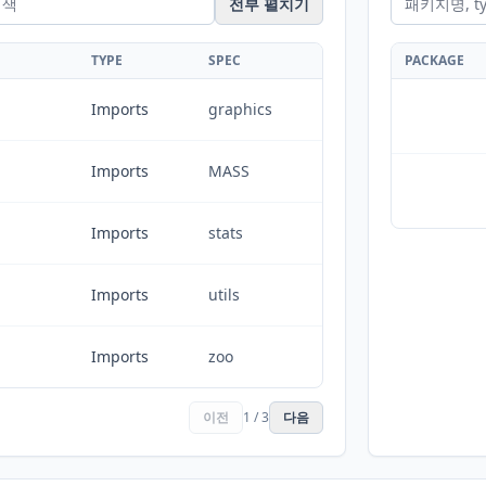
전부 펼치기
TYPE
SPEC
PACKAGE
Imports
graphics
Imports
MASS
Imports
stats
Imports
utils
Imports
zoo
이전
1 / 3
다음