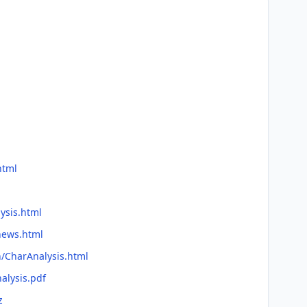
html
ysis.html
news.html
n/CharAnalysis.html
alysis.pdf
z