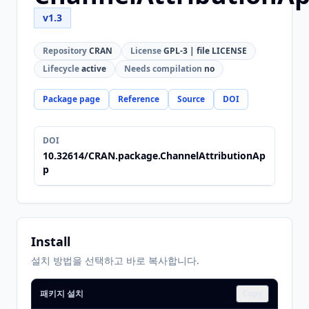
v1.3
Repository
CRAN
License
GPL-3 | file LICENSE
Lifecycle
active
Needs compilation
no
Package page
Reference
Source
DOI
DOI
10.32614/CRAN.package.ChannelAttributionAp
p
Install
설치 방법을 선택하고 바로 복사합니다.
패키지 설치
Copy