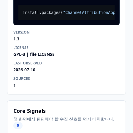
install.packages
(
"ChannelAttributionApp"
)
VERSION
1.3
LICENSE
GPL-3 | file LICENSE
LAST OBSERVED
2026-07-10
SOURCES
1
Core Signals
첫 화면에서 판단해야 할 수집 신호를 먼저 배치합니다.
0