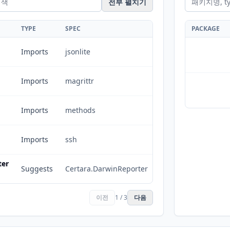
전부 펼치기
TYPE
SPEC
PACKAGE
Imports
jsonlite
Imports
magrittr
Imports
methods
Imports
ssh
ter
Suggests
Certara.DarwinReporter
이전
1 / 3
다음