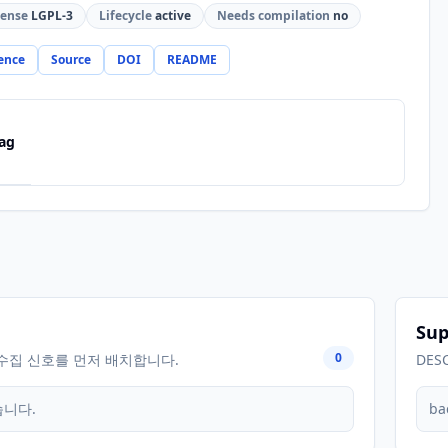
cense
LGPL-3
Lifecycle
active
Needs compilation
no
ence
Source
DOI
README
ag
Sup
0
수집 신호를 먼저 배치합니다.
DES
습니다.
ba