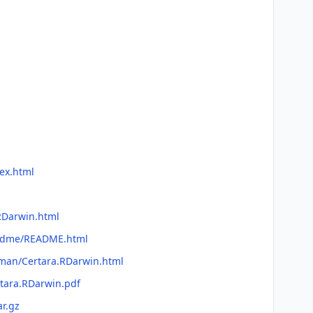
ex.html
.RDarwin.html
readme/README.html
fman/Certara.RDarwin.html
rtara.RDarwin.pdf
ar.gz