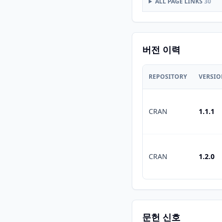
ALL PAGE LINKS
30
버전 이력
REPOSITORY
VERSI
CRAN
1.1.1
CRAN
1.2.0
문헌 신호