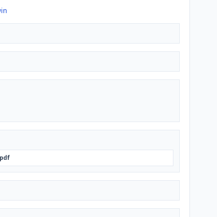
win
.pdf