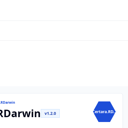
a.RDarwin
.RDarwin
Certara.RD...
v1.2.0