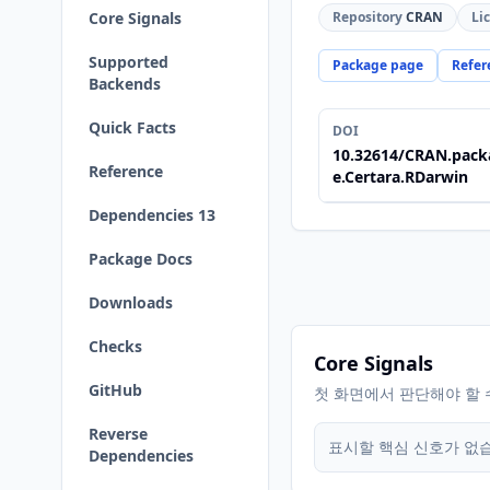
Core Signals
Repository
CRAN
Li
Supported
Package page
Refer
Backends
Quick Facts
DOI
10.32614/CRAN.pack
Reference
e.Certara.RDarwin
Dependencies 13
Package Docs
Downloads
Checks
Core Signals
GitHub
첫 화면에서 판단해야 할 
Reverse
표시할 핵심 신호가 없
Dependencies