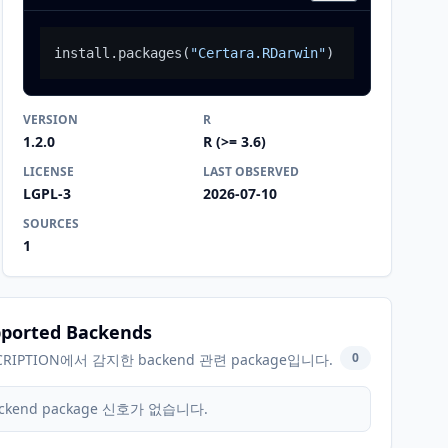
install.packages
(
"Certara.RDarwin"
)
VERSION
R
1.2.0
R (>= 3.6)
LICENSE
LAST OBSERVED
LGPL-3
2026-07-10
SOURCES
1
ported Backends
0
CRIPTION에서 감지한 backend 관련 package입니다.
ckend package 신호가 없습니다.