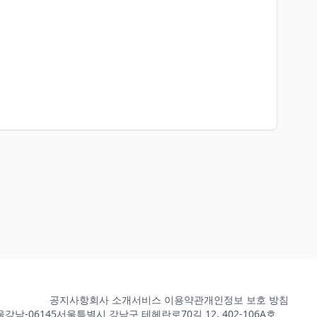
공지사항
회사 소개
서비스 이용약관
개인정보 보호 방침
강남-06145
서울특별시 강남구 테헤란로70길 12, 402-106A호