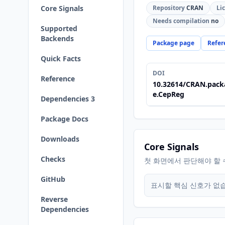
Core Signals
Repository
CRAN
Li
Needs compilation
no
Supported
Backends
Package page
Refer
Quick Facts
DOI
Reference
10.32614/CRAN.pack
e.CepReg
Dependencies 3
Package Docs
Downloads
Core Signals
Checks
첫 화면에서 판단해야 할 
GitHub
표시할 핵심 신호가 없
Reverse
Dependencies