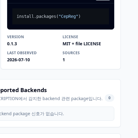
install.packages
(
"CepReg"
)
VERSION
LICENSE
0.1.3
MIT + file LICENSE
LAST OBSERVED
SOURCES
2026-07-10
1
ported Backends
0
CRIPTION에서 감지한 backend 관련 package입니다.
ckend package 신호가 없습니다.