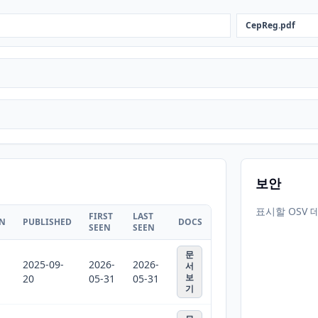
CepReg.pdf
보안
표시할 OSV 
FIRST
LAST
ON
PUBLISHED
DOCS
SEEN
SEEN
문
2025-09-
2026-
2026-
서
보
20
05-31
05-31
기