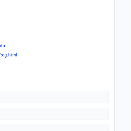
html
pReg.html