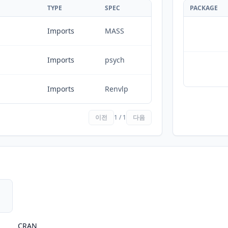
TYPE
SPEC
PACKAGE
Imports
MASS
Imports
psych
Imports
Renvlp
이전
1 / 1
다음
CRAN