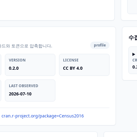
수
profile
카드와 토큰으로 압축합니다.
VERSION
LICENSE
C
0.
0.2.0
CC BY 4.0
LAST OBSERVED
2026-07-10
cran.r-project.org/package=Census2016