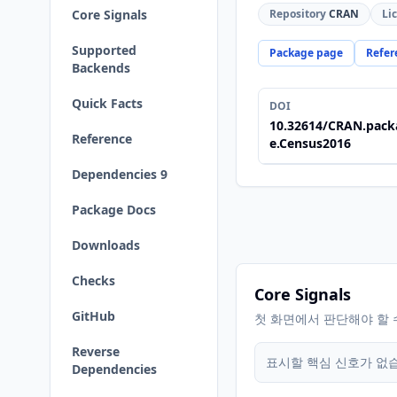
Core Signals
Repository
CRAN
Li
Supported
Package page
Refer
Backends
Quick Facts
DOI
10.32614/CRAN.pack
Reference
e.Census2016
Dependencies 9
Package Docs
Downloads
Checks
Core Signals
GitHub
첫 화면에서 판단해야 할 
Reverse
표시할 핵심 신호가 없
Dependencies