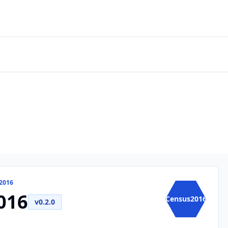
2016
016
Census2016
v0.2.0