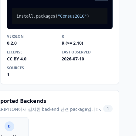
install.packages
(
"Census2016"
)
VERSION
R
0.2.0
R (>= 2.10)
LICENSE
LAST OBSERVED
CC BY 4.0
2026-07-10
SOURCES
1
ported Backends
1
CRIPTION에서 감지한 backend 관련 package입니다.
D