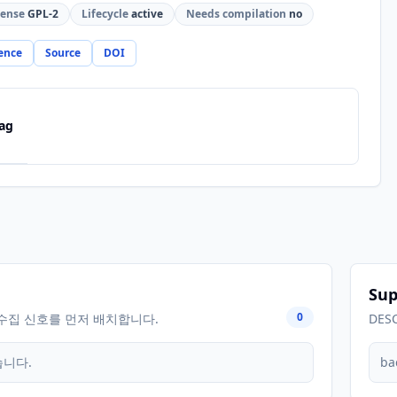
cense
GPL-2
Lifecycle
active
Needs compilation
no
ence
Source
DOI
ag
Sup
0
수집 신호를 먼저 배치합니다.
DES
습니다.
ba