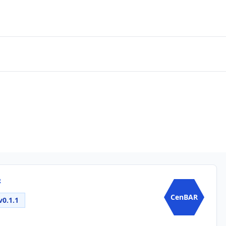
R
CenBAR
v0.1.1