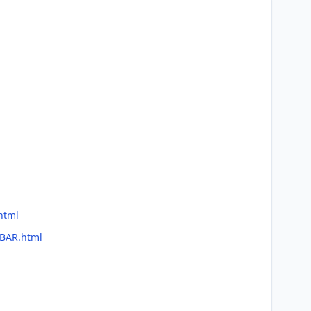
html
nBAR.html