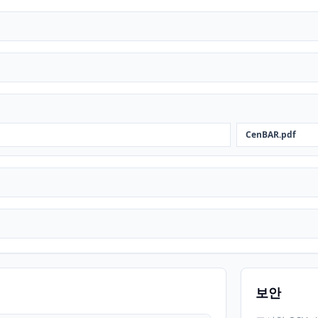
CenBAR.pdf
보안