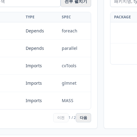
전부 펼치기
TYPE
SPEC
PACKAGE
Depends
foreach
Depends
parallel
Imports
cvTools
Imports
glmnet
Imports
MASS
이전
1 / 2
다음