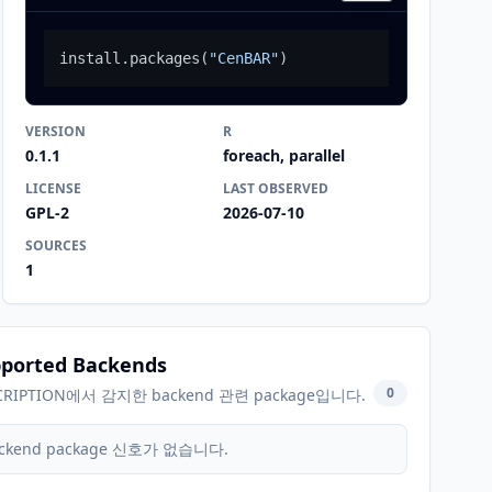
install.packages
(
"CenBAR"
)
VERSION
R
0.1.1
foreach, parallel
LICENSE
LAST OBSERVED
GPL-2
2026-07-10
SOURCES
1
ported Backends
0
CRIPTION에서 감지한 backend 관련 package입니다.
ckend package 신호가 없습니다.