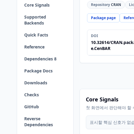
Core Signals
Repository
CRAN
Li
Supported
Package page
Refer
Backends
Quick Facts
DOI
10.32614/CRAN.pack
Reference
e.CenBAR
Dependencies 8
Package Docs
Downloads
Checks
Core Signals
GitHub
첫 화면에서 판단해야 할 
Reverse
표시할 핵심 신호가 없
Dependencies