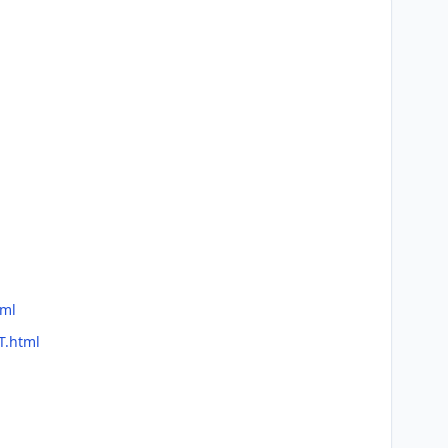
tml
T.html