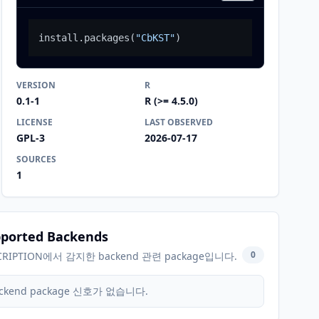
install.packages
(
"CbKST"
)
VERSION
R
0.1-1
R (>= 4.5.0)
LICENSE
LAST OBSERVED
GPL-3
2026-07-17
SOURCES
1
ported Backends
0
CRIPTION에서 감지한 backend 관련 package입니다.
ckend package 신호가 없습니다.