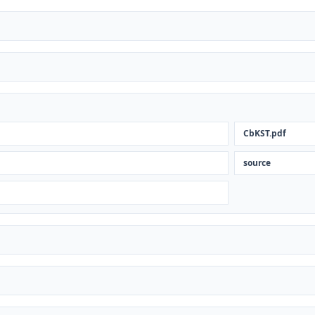
CbKST.pdf
source