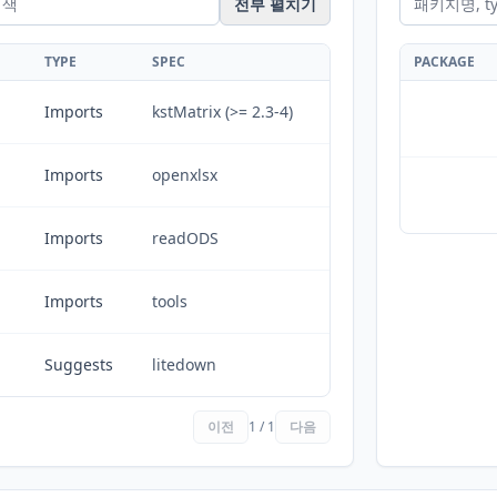
전부 펼치기
TYPE
SPEC
PACKAGE
Imports
kstMatrix (>= 2.3-4)
Imports
openxlsx
Imports
readODS
Imports
tools
Suggests
litedown
이전
1 / 1
다음