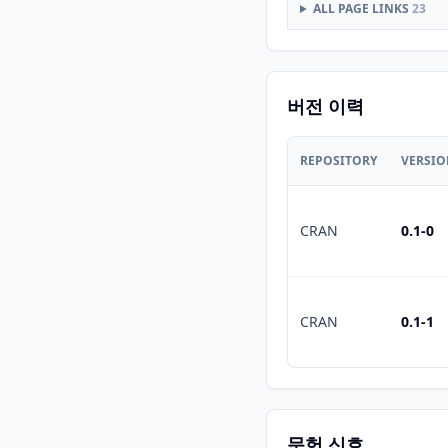
ALL PAGE LINKS
23
버전 이력
REPOSITORY
VERSI
CRAN
0.1-0
CRAN
0.1-1
문헌 신호