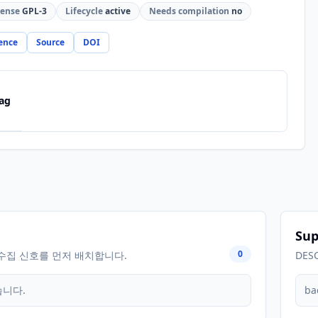
cense
GPL-3
Lifecycle
active
Needs compilation
no
ence
Source
DOI
ag
Sup
0
수집 신호를 먼저 배치합니다.
DES
습니다.
ba