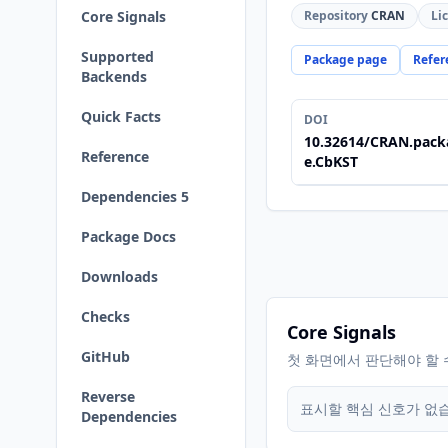
Core Signals
Repository
CRAN
Li
Supported
Package page
Refer
Backends
Quick Facts
DOI
10.32614/CRAN.pack
Reference
e.CbKST
Dependencies 5
Package Docs
Downloads
Checks
Core Signals
GitHub
첫 화면에서 판단해야 할 
Reverse
표시할 핵심 신호가 없
Dependencies