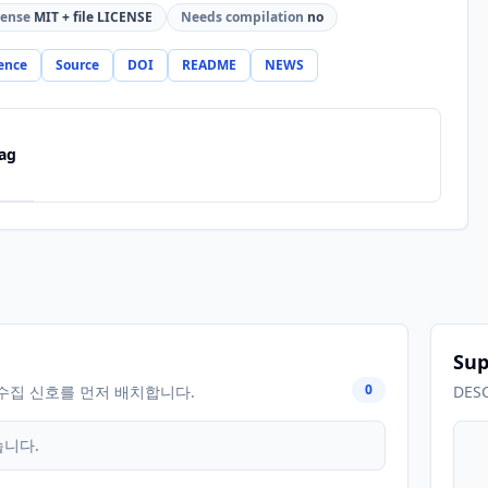
cense
MIT + file LICENSE
Needs compilation
no
ence
Source
DOI
README
NEWS
ag
Sup
0
수집 신호를 먼저 배치합니다.
DES
습니다.