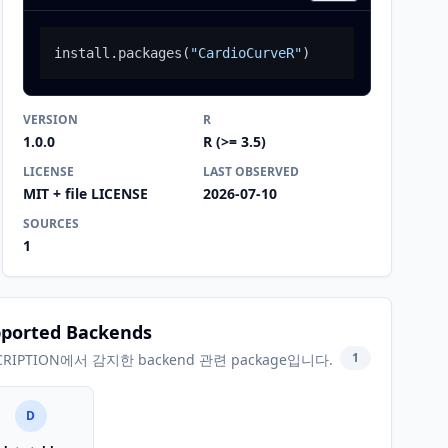
install.packages
(
"CardioCurveR"
)
VERSION
R
1.0.0
R (>= 3.5)
LICENSE
LAST OBSERVED
MIT + file LICENSE
2026-07-10
SOURCES
1
ported Backends
1
CRIPTION에서 감지한 backend 관련 package입니다.
D