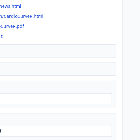
/news.html
an/CardioCurveR.html
oCurveR.pdf
gz
f