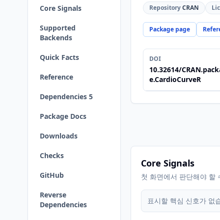
Core Signals
Repository
CRAN
Li
Supported
Package page
Refer
Backends
Quick Facts
DOI
10.32614/CRAN.pack
Reference
e.CardioCurveR
Dependencies 5
Package Docs
Downloads
Checks
Core Signals
GitHub
첫 화면에서 판단해야 할 
Reverse
표시할 핵심 신호가 없
Dependencies