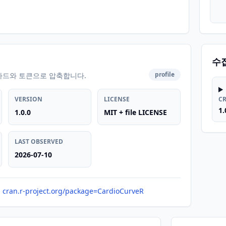
수
profile
카드와 토큰으로 압축합니다.
VERSION
LICENSE
C
1.
1.0.0
MIT + file LICENSE
LAST OBSERVED
2026-07-10
cran.r-project.org/package=CardioCurveR