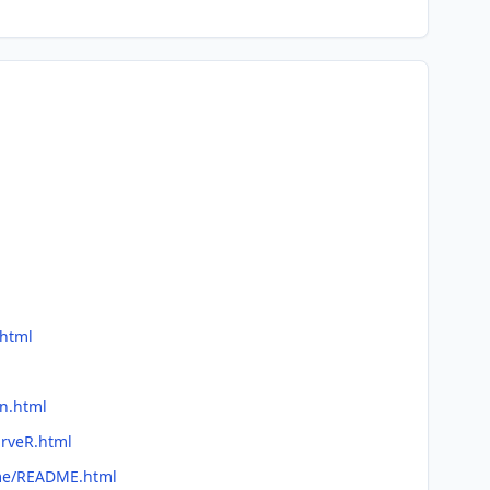
.html
on.html
urveR.html
dme/README.html