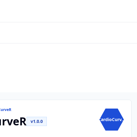
CurveR
urveR
CardioCurv...
v1.0.0