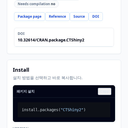
Needs compilation
no
Package page
Reference
Source
DOI
DOI
10.32614/CRAN.package.CTShiny2
Install
설치 방법을 선택하고 바로 복사합니다.
패키지 설치
Copy
install.packages
(
"CTShiny2"
)