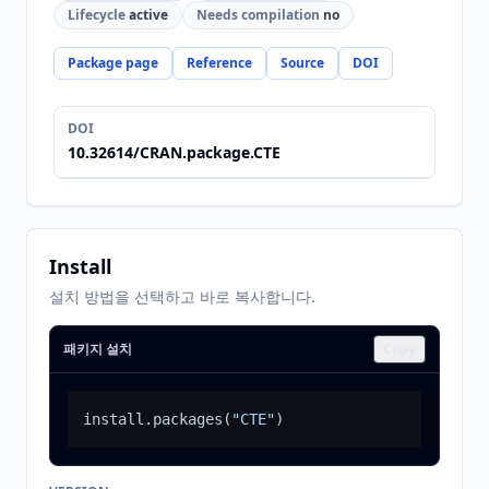
Lifecycle
active
Needs compilation
no
Package page
Reference
Source
DOI
DOI
10.32614/CRAN.package.CTE
Install
설치 방법을 선택하고 바로 복사합니다.
패키지 설치
Copy
install.packages
(
"CTE"
)