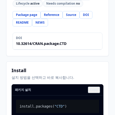
Lifecycle
active
Needs compilation
no
Package page
Reference
Source
DOI
README
NEWS
DOI
10.32614/CRAN.package.CTD
Install
설치 방법을 선택하고 바로 복사합니다.
패키지 설치
Copy
install.packages
(
"CTD"
)