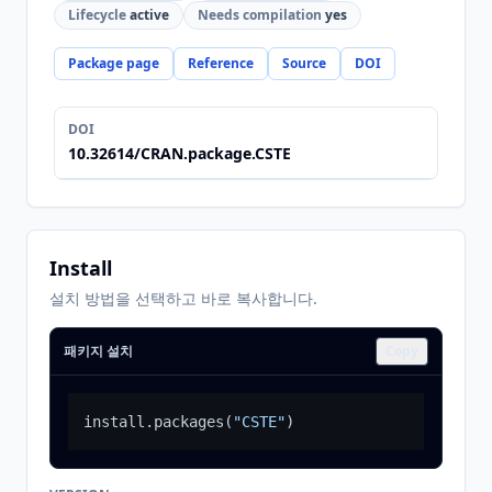
Lifecycle
active
Needs compilation
yes
Package page
Reference
Source
DOI
DOI
10.32614/CRAN.package.CSTE
Install
설치 방법을 선택하고 바로 복사합니다.
패키지 설치
Copy
install.packages
(
"CSTE"
)