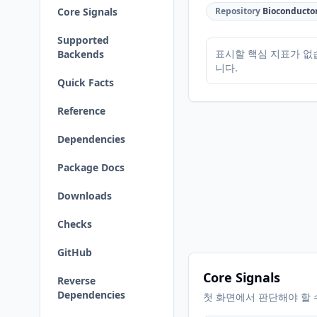
Core Signals
Repository
Bioconducto
Supported
표시할 핵심 지표가 없
Backends
니다.
Quick Facts
Reference
Dependencies
Package Docs
Downloads
Checks
GitHub
Core Signals
Reverse
Dependencies
첫 화면에서 판단해야 할 