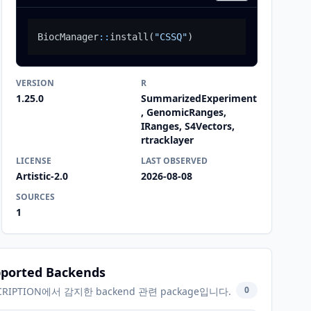
BiocManager
::
install
(
"CSSQ"
)
VERSION
R
1.25.0
SummarizedExperiment
, GenomicRanges,
IRanges, S4Vectors,
rtracklayer
LICENSE
LAST OBSERVED
Artistic-2.0
2026-08-08
SOURCES
1
ported Backends
0
CRIPTION에서 감지한 backend 관련 package입니다.