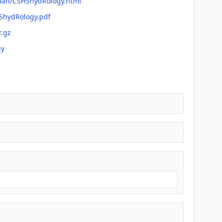
fman/CSHShydRology.html
HShydRology.pdf
r.gz
gy