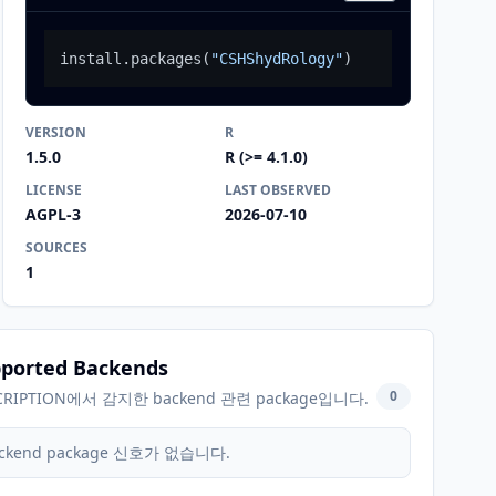
install.packages
(
"CSHShydRology"
)
VERSION
R
1.5.0
R (>= 4.1.0)
LICENSE
LAST OBSERVED
AGPL-3
2026-07-10
SOURCES
1
ported Backends
0
CRIPTION에서 감지한 backend 관련 package입니다.
ckend package 신호가 없습니다.