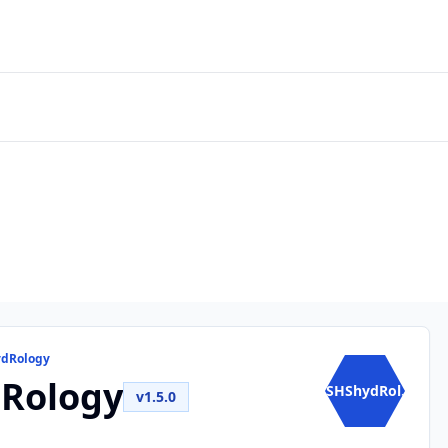
ydRology
Rology
CSHShydRol...
v1.5.0