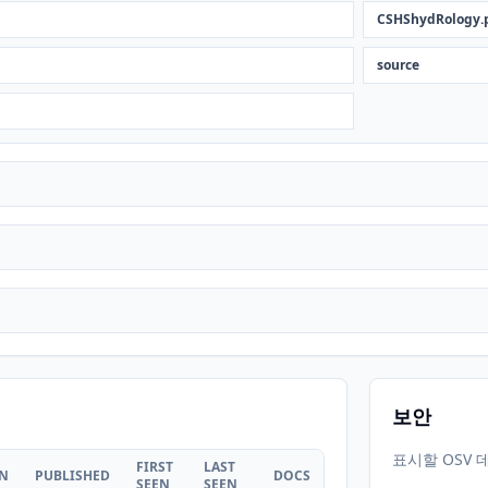
CSHShydRology.
source
보안
표시할 OSV 
FIRST
LAST
ON
PUBLISHED
DOCS
SEEN
SEEN