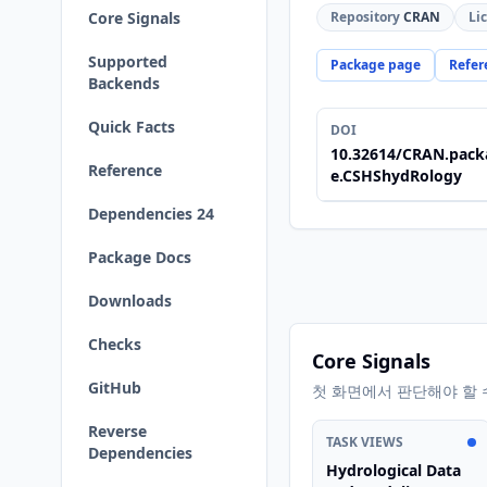
Core Signals
Repository
CRAN
Li
Supported
Package page
Refer
Backends
Quick Facts
DOI
10.32614/CRAN.pack
Reference
e.CSHShydRology
Dependencies 24
Package Docs
Downloads
Checks
Core Signals
GitHub
첫 화면에서 판단해야 할 
Reverse
TASK VIEWS
Dependencies
Hydrological Data