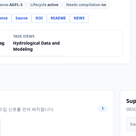
cense
AGPL-3
Lifecycle
active
Needs compilation
no
ence
Source
DOI
README
NEWS
TASK VIEWS
ag
Hydrological Data and
Modeling
Sup
1
수집 신호를 먼저 배치합니다.
DES
ba