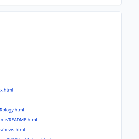
ex.html
dRology.html
eadme/README.html
ws/news.html