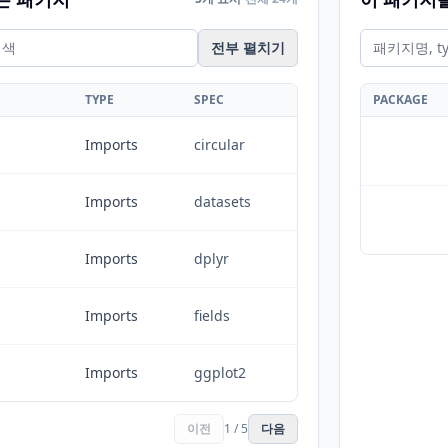
전부 펼치기
TYPE
SPEC
PACKAGE
Imports
circular
Imports
datasets
Imports
dplyr
Imports
fields
Imports
ggplot2
이전
1 / 5
다음