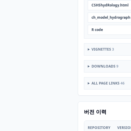
CSHShydRology.html
ch_model_hydrograph
R code
VIGNETTES
3
DOWNLOADS
9
ALL PAGE LINKS
46
버전 이력
REPOSITORY
VERSI