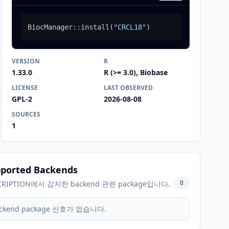
BiocManager
::
install
(
"CRCL18"
)
VERSION
R
1.33.0
R (>= 3.0), Biobase
LICENSE
LAST OBSERVED
GPL-2
2026-08-08
SOURCES
1
ported Backends
0
CRIPTION에서 감지한 backend 관련 package입니다.
ckend package 신호가 없습니다.