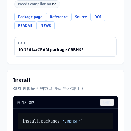
Needs compilation
no
Package page
Reference
Source
DOI
README
NEWS
DOI
10.32614/CRAN.package.CRBHSF
Install
설치 방법을 선택하고 바로 복사합니다.
패키지 설치
Copy
install.packages
(
"CRBHSF"
)