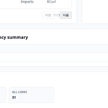
Imports
RCurl
이전
1 / 3
다음
ncy summary
ALL LINKS
31