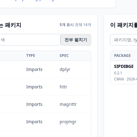
는 패키지
이 패키지
5개 표시
전체 14개
전부 펼치기
TYPE
SPEC
PACKAGE
SIPDIBGE
Imports
dplyr
0.2.1
CRAN · 2026-
Imports
httr
Imports
magrittr
Imports
projmgr