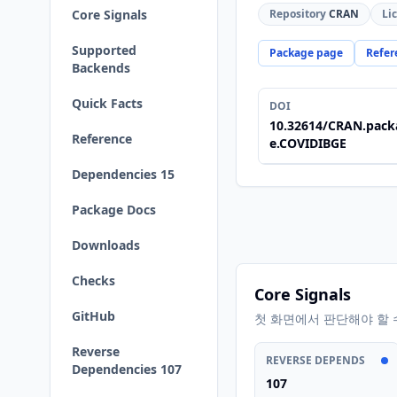
Core Signals
Repository
CRAN
Li
Supported
Package page
Refer
Backends
Quick Facts
DOI
10.32614/CRAN.pack
Reference
e.COVIDIBGE
Dependencies 15
Package Docs
Downloads
Checks
Core Signals
GitHub
첫 화면에서 판단해야 할 
Reverse
REVERSE DEPENDS
Dependencies 107
107