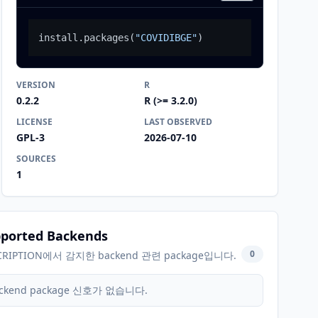
install.packages
(
"COVIDIBGE"
)
VERSION
R
0.2.2
R (>= 3.2.0)
LICENSE
LAST OBSERVED
GPL-3
2026-07-10
SOURCES
1
ported Backends
0
CRIPTION에서 감지한 backend 관련 package입니다.
ckend package 신호가 없습니다.