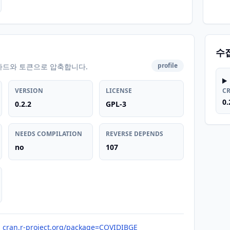
수
profile
카드와 토큰으로 압축합니다.
VERSION
LICENSE
C
0.
0.2.2
GPL-3
NEEDS COMPILATION
REVERSE DEPENDS
no
107
cran.r-project.org/package=COVIDIBGE