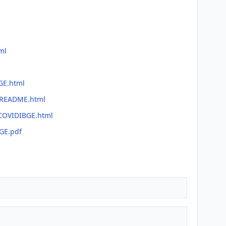
ml
GE.html
e/README.html
/COVIDIBGE.html
GE.pdf