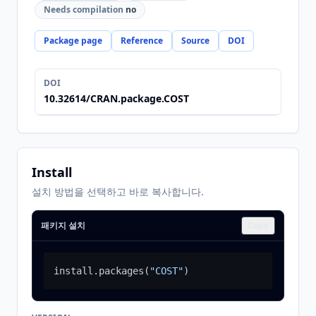
Needs compilation
no
Package page
Reference
Source
DOI
DOI
10.32614/CRAN.package.COST
Install
설치 방법을 선택하고 바로 복사합니다.
패키지 설치
Copy
install.packages
(
"COST"
)