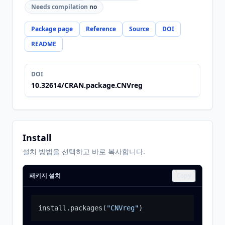
Needs compilation
no
Package page
Reference
Source
DOI
README
DOI
10.32614/CRAN.package.CNVreg
Install
설치 방법을 선택하고 바로 복사합니다.
패키지 설치
Copy
install.packages
(
"CNVreg"
)