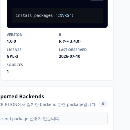
install.packages
(
"CNVRG"
)
VERSION
R
1.0.0
R (>= 3.4.0)
LICENSE
LAST OBSERVED
GPL-3
2026-07-10
SOURCES
1
ported Backends
0
CRIPTION에서 감지한 backend 관련 package입니다.
ckend package 신호가 없습니다.