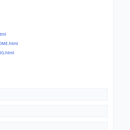
tml
ADME.html
RG.html