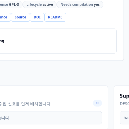
cense
GPL-3
Lifecycle
active
Needs compilation
yes
ence
Source
DOI
README
ag
Sup
0
수집 신호를 먼저 배치합니다.
DES
습니다.
ba