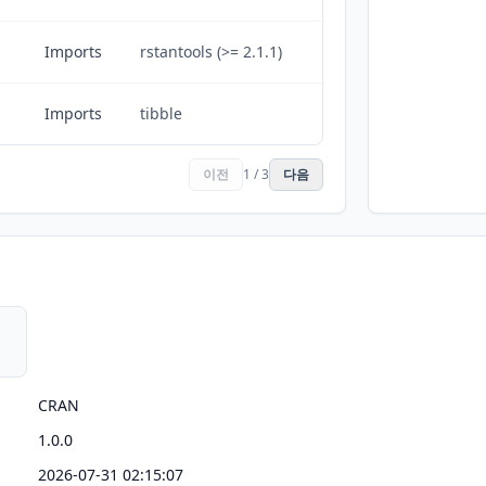
Imports
rstantools (>= 2.1.1)
Imports
tibble
이전
1 / 3
다음
CRAN
1.0.0
2026-07-31 02:15:07