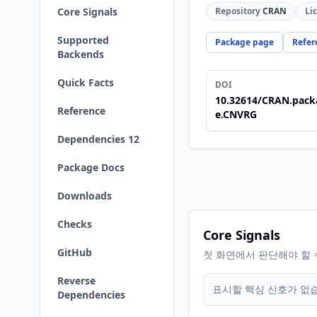
Core Signals
Repository
CRAN
Li
Supported
Package page
Refer
Backends
Quick Facts
DOI
10.32614/CRAN.pack
Reference
e.CNVRG
Dependencies 12
Package Docs
Downloads
Checks
Core Signals
GitHub
첫 화면에서 판단해야 할 
Reverse
표시할 핵심 신호가 없
Dependencies