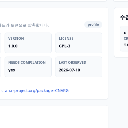
수
profile
카드와 토큰으로 압축합니다.
VERSION
LICENSE
C
1.
1.0.0
GPL-3
NEEDS COMPILATION
LAST OBSERVED
yes
2026-07-10
cran.r-project.org/package=CNVRG