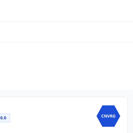
CNVRG
.0.0