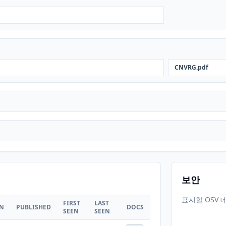
CNVRG.pdf
보안
표시할 OSV 
FIRST
LAST
ON
PUBLISHED
DOCS
SEEN
SEEN