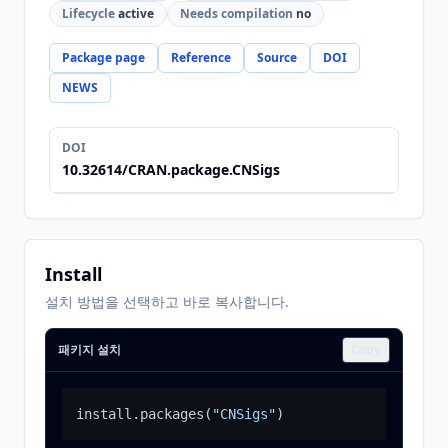
Lifecycle
active
Needs compilation
no
Package page
Reference
Source
DOI
NEWS
DOI
10.32614/CRAN.package.CNSigs
Install
설치 방법을 선택하고 바로 복사합니다.
패키지 설치
Copy
install.packages
(
"CNSigs"
)