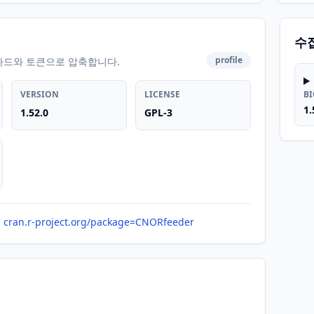
수
profile
카드와 토큰으로 압축합니다.
VERSION
LICENSE
B
1.
1.52.0
GPL-3
cran.r-project.org/package=CNORfeeder