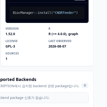
BiocManager
::
install
(
"CNORfeeder"
)
VERSION
R
1.52.0
R (>= 4.0.0), graph
LICENSE
LAST OBSERVED
GPL-3
2026-08-07
SOURCES
1
ported Backends
0
CRIPTION에서 감지한 backend 관련 package입니다.
ckend package 신호가 없습니다.