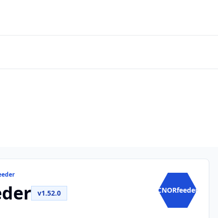
eeder
der
CNORfeeder
v1.52.0