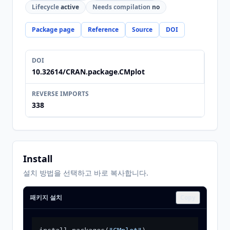
Lifecycle
active
Needs compilation
no
Package page
Reference
Source
DOI
DOI
10.32614/CRAN.package.CMplot
REVERSE IMPORTS
338
Install
설치 방법을 선택하고 바로 복사합니다.
패키지 설치
Copy