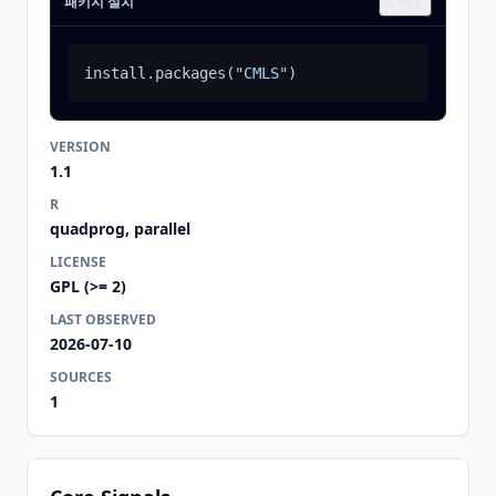
패키지 설치
Copy
install.packages
(
"CMLS"
)
VERSION
1.1
R
quadprog, parallel
LICENSE
GPL (>= 2)
LAST OBSERVED
2026-07-10
SOURCES
1