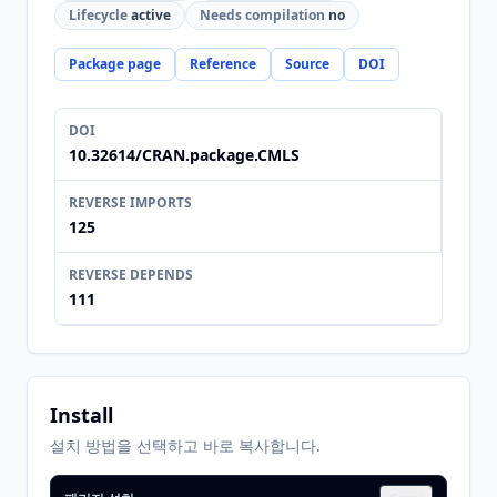
Lifecycle
active
Needs compilation
no
Package page
Reference
Source
DOI
DOI
10.32614/CRAN.package.CMLS
REVERSE IMPORTS
125
REVERSE DEPENDS
111
Install
설치 방법을 선택하고 바로 복사합니다.