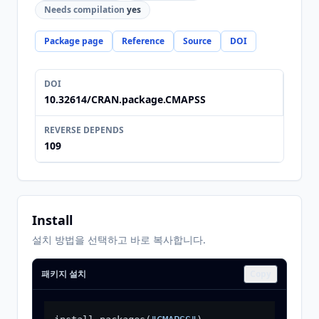
Needs compilation
yes
Package page
Reference
Source
DOI
DOI
10.32614/CRAN.package.CMAPSS
REVERSE DEPENDS
109
Install
설치 방법을 선택하고 바로 복사합니다.
패키지 설치
Copy