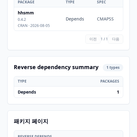
PACKAGE
TYPE
SPEC
hhsmm
Depends
CMAPSS
0.4.2
CRAN · 2026-08-05
이전
1 / 1
다음
Reverse dependency summary
1 types
TYPE
PACKAGES
Depends
1
패키지 페이지
REVERSE DEPENDS