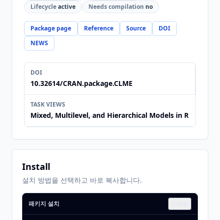
Lifecycle
active
Needs compilation
no
Package page
Reference
Source
DOI
NEWS
DOI
10.32614/CRAN.package.CLME
TASK VIEWS
Mixed, Multilevel, and Hierarchical Models in R
Install
설치 방법을 선택하고 바로 복사합니다.
패키지 설치
Copy