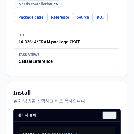
Needs compilation
no
Package page
Reference
Source
DOI
DOI
10.32614/CRAN.package.CKAT
TASK VIEWS
Causal Inference
Install
설치 방법을 선택하고 바로 복사합니다.
패키지 설치
Copy