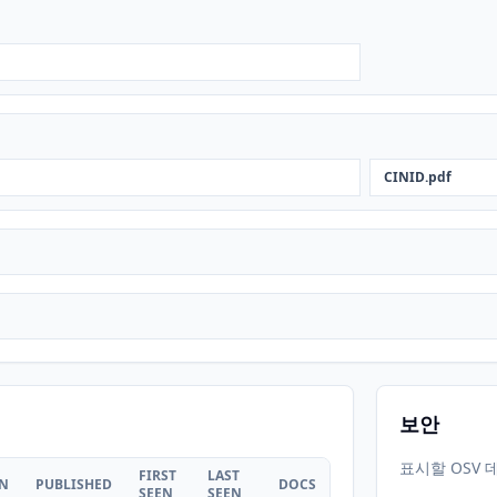
CINID.pdf
보안
표시할 OSV 
FIRST
LAST
ON
PUBLISHED
DOCS
SEEN
SEEN