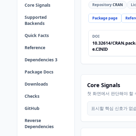
Core Signals
Repository
CRAN
Li
Supported
Package page
Refer
Backends
Quick Facts
DOI
10.32614/CRAN.pack
Reference
e.CINID
Dependencies 3
Package Docs
Downloads
Core Signals
첫 화면에서 판단해야 할 
Checks
GitHub
표시할 핵심 신호가 없
Reverse
Dependencies