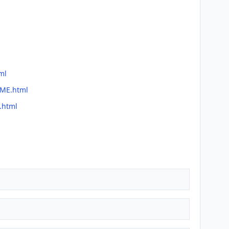
ml
DME.html
.html