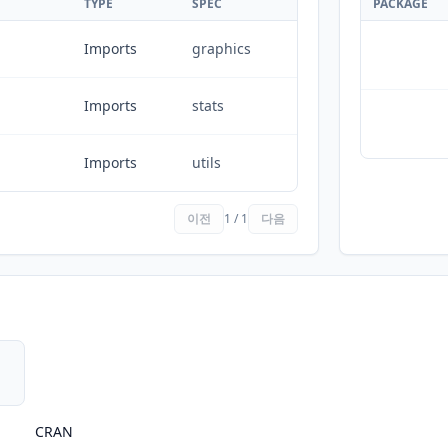
TYPE
SPEC
PACKAGE
Imports
graphics
Imports
stats
Imports
utils
이전
1 / 1
다음
CRAN