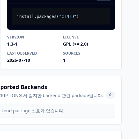
install.packages
(
"CINID"
)
VERSION
LICENSE
1.3-1
GPL (>= 2.0)
LAST OBSERVED
SOURCES
2026-07-10
1
ported Backends
0
CRIPTION에서 감지한 backend 관련 package입니다.
ckend package 신호가 없습니다.