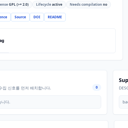
cense
GPL (>= 2.0)
Lifecycle
active
Needs compilation
no
ence
Source
DOI
README
ag
Sup
0
수집 신호를 먼저 배치합니다.
DES
습니다.
ba