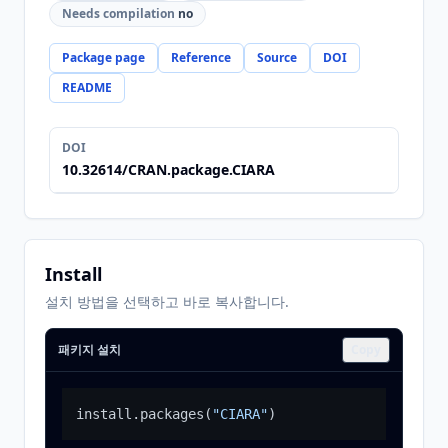
Needs compilation
no
Package page
Reference
Source
DOI
README
DOI
10.32614/CRAN.package.CIARA
Install
설치 방법을 선택하고 바로 복사합니다.
패키지 설치
Copy
install.packages
(
"CIARA"
)