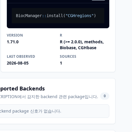
BiocManager
::
install
(
"CGHregions"
)
VERSION
R
1.71.0
R (>= 2.0.0), methods,
Biobase, CGHbase
LAST OBSERVED
SOURCES
2026-08-05
1
ported Backends
0
CRIPTION에서 감지한 backend 관련 package입니다.
ckend package 신호가 없습니다.