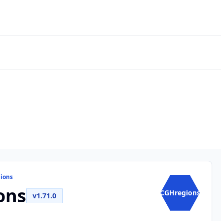
ions
ons
CGHregions
v1.71.0