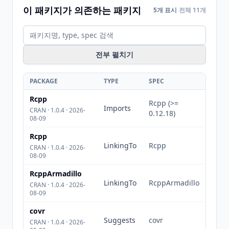
이 패키지가 의존하는 패키지
5개 표시
전체 11개
전부 펼치기
PACKAGE
TYPE
SPEC
Rcpp
Rcpp (>=
Imports
CRAN · 1.0.4 · 2026-
0.12.18)
08-09
Rcpp
LinkingTo
Rcpp
CRAN · 1.0.4 · 2026-
08-09
RcppArmadillo
LinkingTo
RcppArmadillo
CRAN · 1.0.4 · 2026-
08-09
covr
Suggests
covr
CRAN · 1.0.4 · 2026-