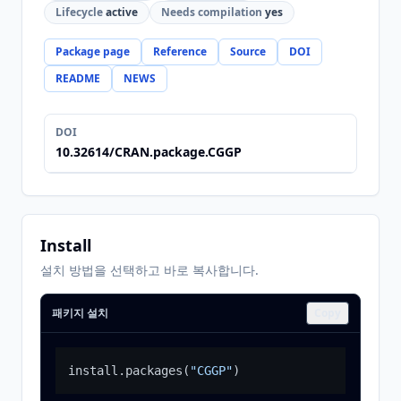
Lifecycle
active
Needs compilation
yes
Package page
Reference
Source
DOI
README
NEWS
DOI
10.32614/CRAN.package.CGGP
Install
설치 방법을 선택하고 바로 복사합니다.
패키지 설치
Copy
install.packages
(
"CGGP"
)