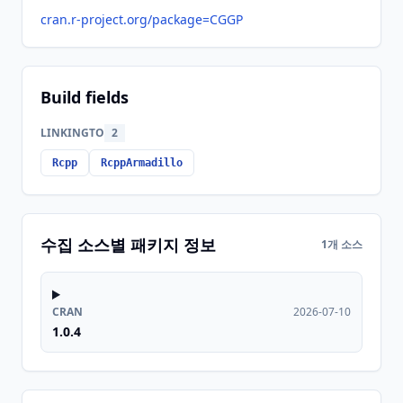
cran.r-project.org/package=CGGP
Build fields
LINKINGTO
2
Rcpp
RcppArmadillo
수집 소스별 패키지 정보
1개 소스
CRAN
2026-07-10
1.0.4