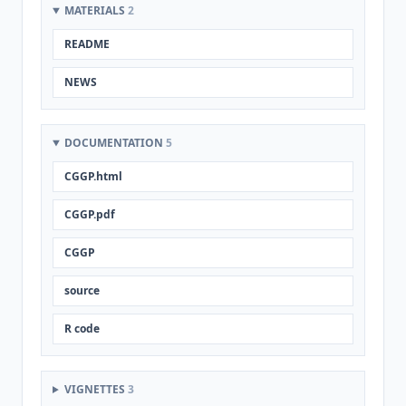
MATERIALS
2
README
NEWS
DOCUMENTATION
5
CGGP.html
CGGP.pdf
CGGP
source
R code
VIGNETTES
3