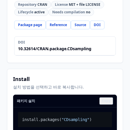
Repository
CRAN
License
MIT + file LICENSE
Lifecycle
active
Needs compilation
no
Package page
Reference
Source
DOI
DOI
10.32614/CRAN.package.CDsampling
Install
설치 방법을 선택하고 바로 복사합니다.
패키지 설치
Copy
install.packages
(
"CDsampling"
)