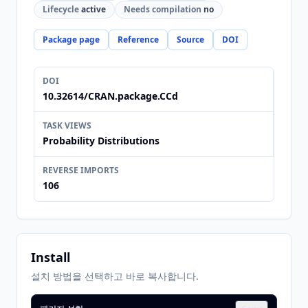
Lifecycle
active
Needs compilation
no
Package page
Reference
Source
DOI
DOI
10.32614/CRAN.package.CCd
TASK VIEWS
Probability Distributions
REVERSE IMPORTS
106
Install
설치 방법을 선택하고 바로 복사합니다.