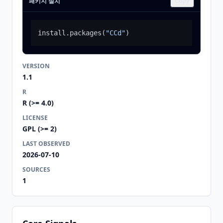
패키지 설치
Copy
install.packages
(
"CCd"
)
VERSION
1.1
R
R (>= 4.0)
LICENSE
GPL (>= 2)
LAST OBSERVED
2026-07-10
SOURCES
1