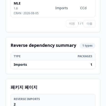
MLE
Imports
CCd
1.8
CRAN · 2026-08-05
이전
1 / 1
다음
Reverse dependency summary
1 types
TYPE
PACKAGES
Imports
1
패키지 페이지
REVERSE IMPORTS
2