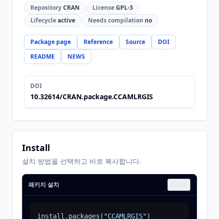
Repository
CRAN
License
GPL-3
Lifecycle
active
Needs compilation
no
Package page
Reference
Source
DOI
README
NEWS
DOI
10.32614/CRAN.package.CCAMLRGIS
Install
설치 방법을 선택하고 바로 복사합니다.
패키지 설치
Copy
install.packages
(
"CCAMLRGIS"
)