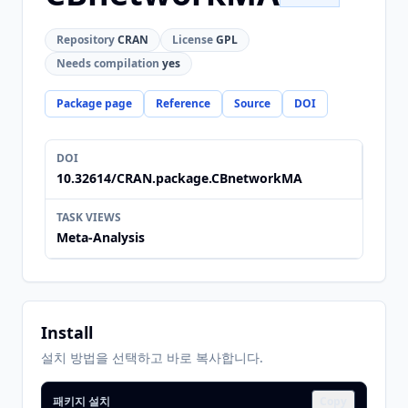
Repository
CRAN
License
GPL
Needs compilation
yes
Package page
Reference
Source
DOI
DOI
10.32614/CRAN.package.CBnetworkMA
TASK VIEWS
Meta-Analysis
Install
설치 방법을 선택하고 바로 복사합니다.
패키지 설치
Copy