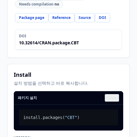
Needs compilation
no
Package page
Reference
Source
DOI
DOI
10.32614/CRAN.package.CBT
Install
설치 방법을 선택하고 바로 복사합니다.
패키지 설치
Copy
install.packages
(
"CBT"
)