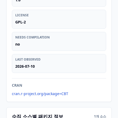
LICENSE
GPL-2
NEEDS COMPILATION
no
LAST OBSERVED
2026-07-10
CRAN
cran.r-project.org/package=CBT
수집 소스별 패키지 정보
1개 소스