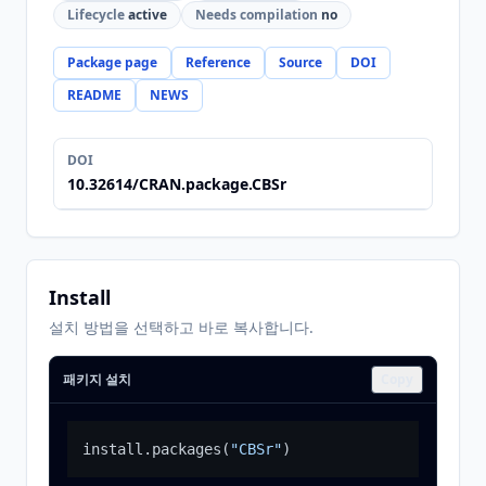
Lifecycle
active
Needs compilation
no
Package page
Reference
Source
DOI
README
NEWS
DOI
10.32614/CRAN.package.CBSr
Install
설치 방법을 선택하고 바로 복사합니다.
패키지 설치
Copy
install.packages
(
"CBSr"
)