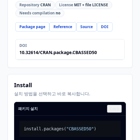
Repository
CRAN
License
MIT + file LICENSE
Needs compilation
no
Package page
Reference
Source
DOI
DOI
10.32614/CRAN.package.CBASSED50
Install
설치 방법을 선택하고 바로 복사합니다.
패키지 설치
Copy
install.packages
(
"CBASSED50"
)