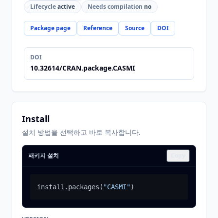
Lifecycle
active
Needs compilation
no
Package page
Reference
Source
DOI
DOI
10.32614/CRAN.package.CASMI
Install
설치 방법을 선택하고 바로 복사합니다.
패키지 설치
Copy
install.packages
(
"CASMI"
)